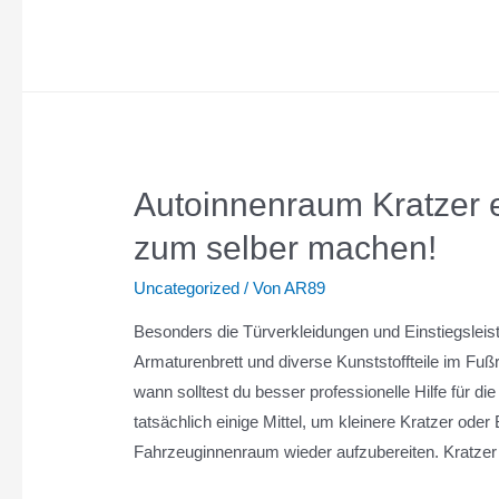
mit
Leichtigkeit
aus
dem
Auto
entfernen
Autoinnenraum Kratzer e
zum selber machen!
Uncategorized
/ Von
AR89
Besonders die Türverkleidungen und Einstiegsleis
Armaturenbrett und diverse Kunststoffteile im Fu
wann solltest du besser professionelle Hilfe für d
tatsächlich einige Mittel, um kleinere Kratzer od
Fahrzeuginnenraum wieder aufzubereiten. Kratzer