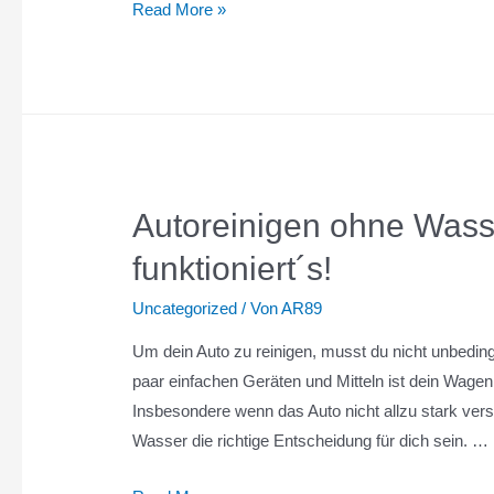
Autoinnenraum
Read More »
Kratzer
entfernen:
Tipps
&
Tricks
zum
Autoreinigen ohne Wasse
selber
machen!
funktioniert´s!
Uncategorized
/ Von
AR89
Um dein Auto zu reinigen, musst du nicht unbedin
paar einfachen Geräten und Mitteln ist dein Wage
Insbesondere wenn das Auto nicht allzu stark vers
Wasser die richtige Entscheidung für dich sein. …